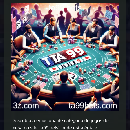
Descubra a emocionante categoria de jogos de
mesa no site 'ta99 bets', onde estratégia e