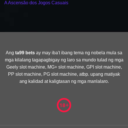
A Ascensão dos Jogos Casuais
Ang
ta99 bets
ay may iba't ibang tema ng nobela mula sa
mga kilalang tagapagbigay ng laro sa mundo tulad ng mga
Geely slot machine, MG+ slot machine, GPI slot machine,
PP slot machine, PG slot machine, atbp. upang matiyak
ang kalidad at kaligtasan ng mga manlalaro.