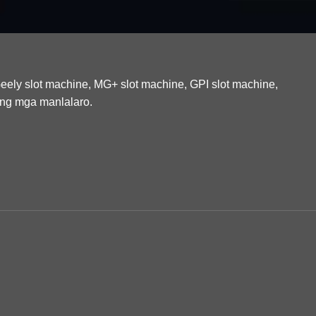
eely slot machine, MG+ slot machine, GPI slot machine,
 ng mga manlalaro.