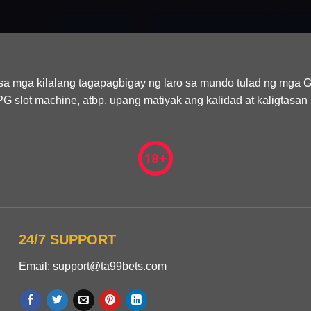
sa mga kilalang tagapagbigay ng laro sa mundo tulad ng mga G
PG slot machine, atbp. upang matiyak ang kalidad at kaligtasan
24/7 SUPPORT
Email: support@ta99bets.com