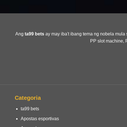
Ang
ta99 bets
ay may iba't ibang tema ng nobela mula 
PP slot machine, 
Categoria
ta99 bets
Apostas esportivas